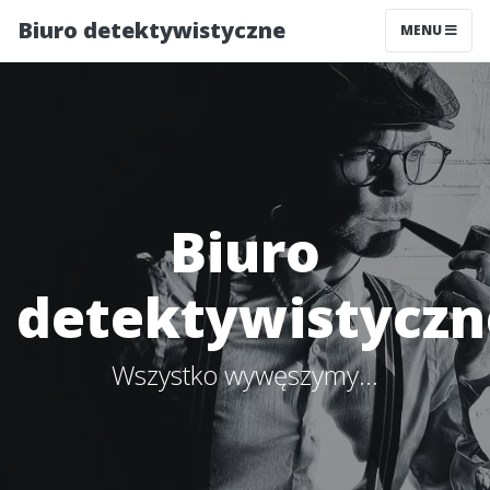
Biuro detektywistyczne
MENU
Biuro
detektywistyczn
Wszystko wywęszymy...