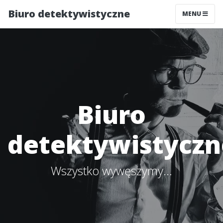
Biuro detektywistyczne
MENU
Biuro
detektywistyczn
Wszystko wywęszymy...