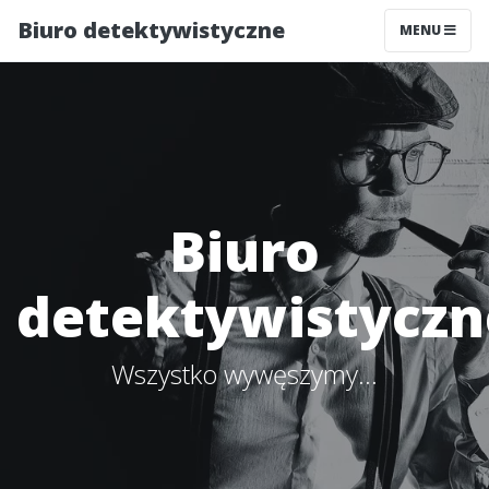
Biuro detektywistyczne
MENU
Biuro
detektywistyczn
Wszystko wywęszymy...