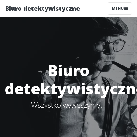
Biuro detektywistyczne
MENU
Biuro
detektywistyczn
Wszystko wywęszymy...