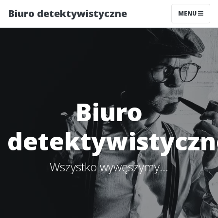
Biuro detektywistyczne
MENU
Biuro
detektywistyczn
Wszystko wywęszymy...